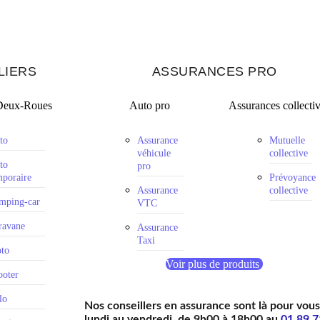
LIERS
ASSURANCES PRO
Deux-Roues
Auto pro
Assurances collecti
to
Assurance
Mutuelle
véhicule
collective
to
pro
mporaire
Prévoyance
Assurance
collective
mping-car
VTC
ravane
Assurance
Taxi
to
Voir plus de produits
ooter
lo
Nos conseillers en assurance sont là pour vou
lundi au vendredi, de 9h00 à 18h00 au
01 89 7