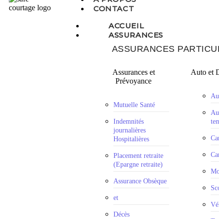
CONTACT
ACCUEIL
ASSURANCES
ASSURANCES PARTICU
Assurances et
Auto et 
Prévoyance
Au
Mutuelle Santé
Au
Indemnités
te
journalières
Ca
Hospitalières
Ca
Placement retraite
(Epargne retraite)
Mo
Assurance Obsèque
Sc
et
Vé
Décès