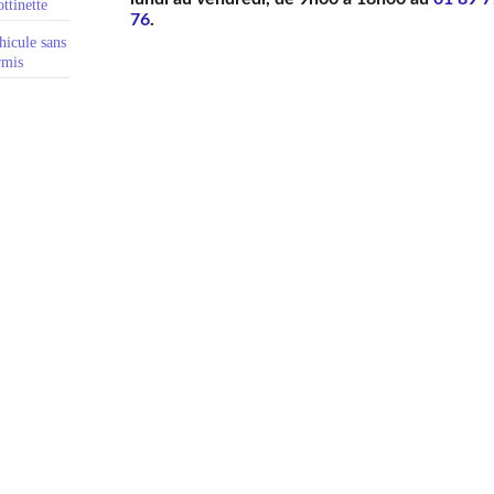
ttinette
76
.
hicule sans
rmis