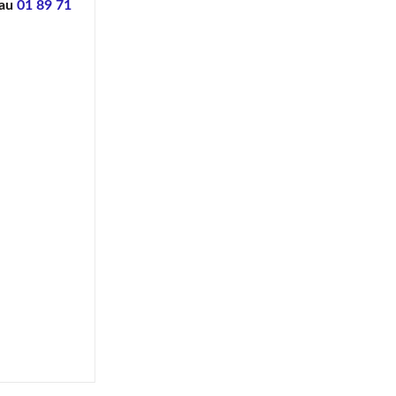
 au
01 89 71