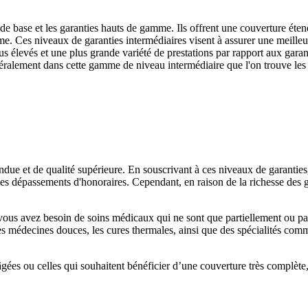
es de base et les garanties hauts de gamme. Ils offrent une couverture é
mme. Ces niveaux de garanties intermédiaires visent à assurer une meille
 élevés et une plus grande variété de prestations par rapport aux garan
généralement dans cette gamme de niveau intermédiaire que l'on trouve les
due et de qualité supérieure. En souscrivant à ces niveaux de garanti
les dépassements d'honoraires. Cependant, en raison de la richesse des 
 vous avez besoin de soins médicaux qui ne sont que partiellement ou pa
les médecines douces, les cures thermales, ainsi que des spécialités comm
âgées ou celles qui souhaitent bénéficier d’une couverture très complèt