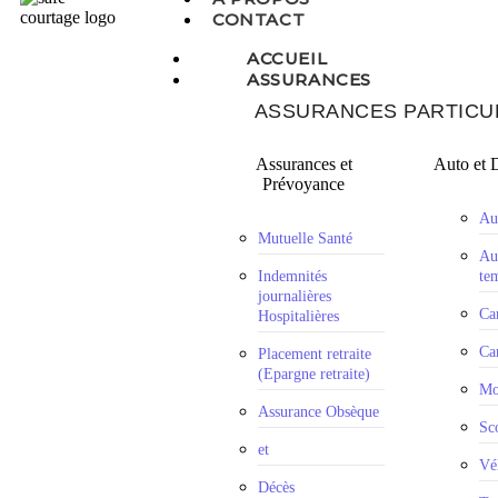
CONTACT
ACCUEIL
ASSURANCES
ASSURANCES PARTICU
Assurances et
Auto et 
Prévoyance
Au
Mutuelle Santé
Au
Indemnités
te
journalières
Ca
Hospitalières
Ca
Placement retraite
(Epargne retraite)
Mo
Assurance Obsèque
Sc
et
Vé
Décès