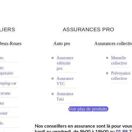
LIERS
ASSURANCES PRO
Deux-Roues
Auto pro
Assurances collecti
to
Assurance
Mutuelle
véhicule
collective
to
pro
mporaire
Prévoyance
Assurance
collective
mping-car
VTC
ravane
Assurance
Taxi
to
Voir plus de produits
ooter
lo
Nos conseillers en assurance sont là pour vou
lundi au vendredi, de 9h00 à 18h00 au
01 89 7