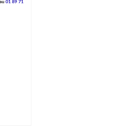
 au
01 89 71