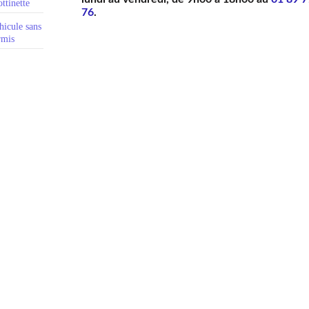
ttinette
76
.
hicule sans
rmis