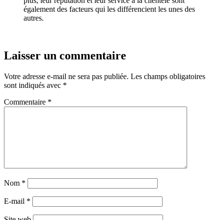
plus, leur réputation et leur service à la clientèle sont
également des facteurs qui les différencient les unes des
autres.
Laisser un commentaire
Votre adresse e-mail ne sera pas publiée.
Les champs obligatoires
sont indiqués avec
*
Commentaire
*
Nom
*
E-mail
*
Site web