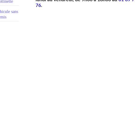
ttinette
76
.
hicule sans
rmis