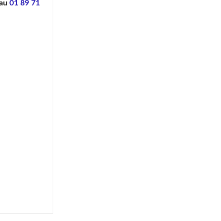
 au
01 89 71