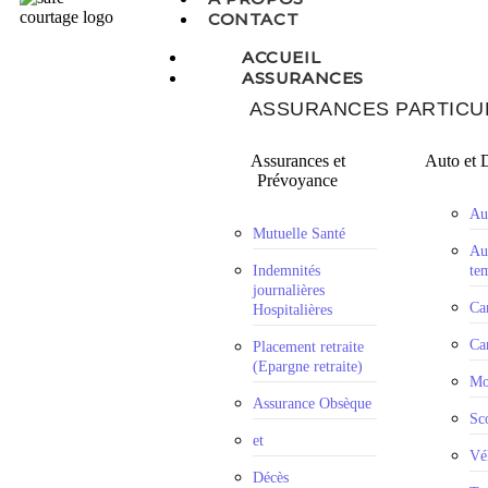
CONTACT
ACCUEIL
ASSURANCES
ASSURANCES PARTICU
Assurances et
Auto et 
Prévoyance
Au
Mutuelle Santé
Au
Indemnités
te
journalières
Ca
Hospitalières
Ca
Placement retraite
(Epargne retraite)
Mo
Assurance Obsèque
Sc
et
Vé
Décès