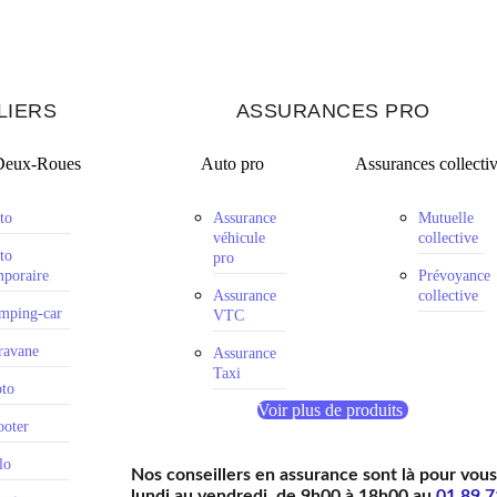
LIERS
ASSURANCES PRO
Deux-Roues
Auto pro
Assurances collecti
to
Assurance
Mutuelle
véhicule
collective
to
pro
mporaire
Prévoyance
Assurance
collective
mping-car
VTC
ravane
Assurance
Taxi
to
Voir plus de produits
ooter
lo
Nos conseillers en assurance sont là pour vou
lundi au vendredi, de 9h00 à 18h00 au
01 89 7