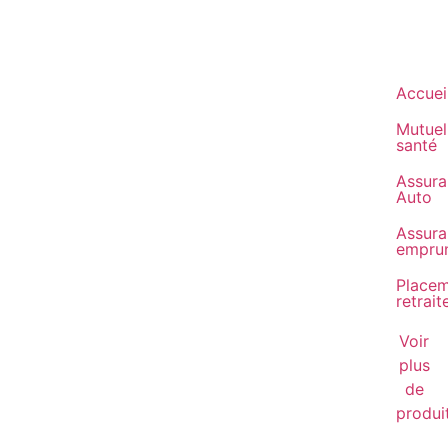
Accuei
Mutuel
santé
Assura
Auto
Assura
empru
Place
retrait
Voir
plus
de
produi