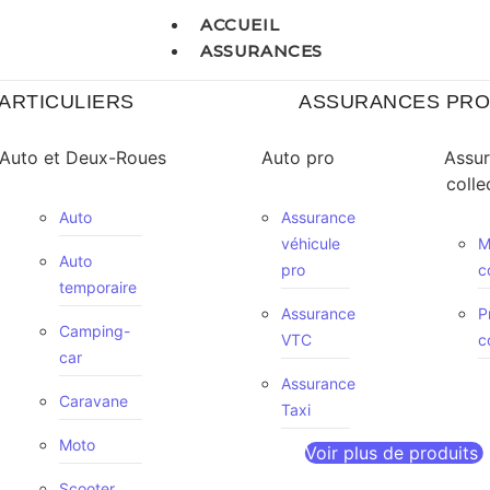
ACCUEIL
ASSURANCES
ARTICULIERS
ASSURANCES PR
Auto et Deux-Roues
Auto pro
Assu
colle
Auto
Assurance
véhicule
M
Auto
pro
c
temporaire
Assurance
P
Camping-
VTC
c
car
Assurance
Caravane
Taxi
Moto
Voir plus de produits
Scooter