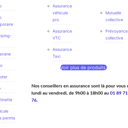
o
Assurance
véhicule
Mutuelle
o
pro
collective
poraire
Assurance
Prévoyance
ping-
VTC
collective
Assurance
avane
Taxi
o
Voir plus de produits
oter
Nos conseillers en assurance sont là pour vous 
o
lundi au vendredi, de 9h00 à 18h00 au
01 89 71
tinette
76
.
icule
s permis