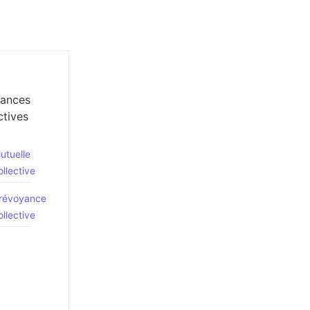
O
rances
ctives
utuelle
ollective
révoyance
ollective