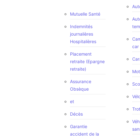
Aut
Mutuelle Santé
Aut
Indemnités
tem
journalières
Cam
Hospitalières
car
Placement
Car
retraite (Epargne
retraite)
Mot
Assurance
Sco
Obsèque
Vél
et
Trot
Décès
Véh
Garantie
san
accident de la