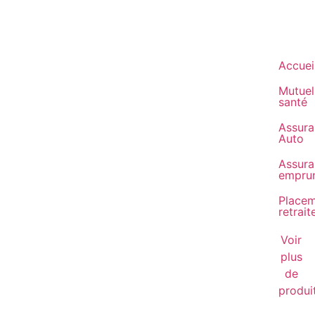
Accuei
Mutuel
santé
Assura
Auto
Assura
empru
Place
retrait
Voir
plus
de
produi